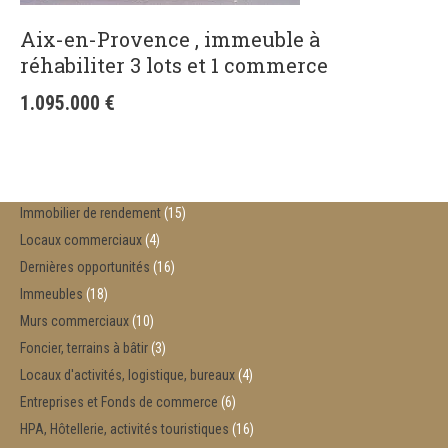
Aix-en-Provence , immeuble à
réhabiliter 3 lots et 1 commerce
1.095.000
€
Immobilier de rendement
15
Locaux commerciaux
4
Dernières opportunités
16
Immeubles
18
Murs commerciaux
10
Foncier, terrains à bâtir
3
Locaux d'activités, logistique, bureaux
4
Entreprises et Fonds de commerce
6
HPA, Hôtellerie, activités touristiques
16