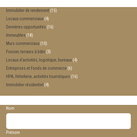
Immobilier de rendement
15
Locaux commerciaux
4
Dernières opportunités
16
Immeubles
18
Murs commerciaux
10
Foncier, terrains à bâtir
3
Locaux d'activités, logistique, bureaux
4
Entreprises et Fonds de commerce
6
HPA, Hôtellerie, activités touristiques
16
Immobilier résidentiel
4
Nom
Prénom