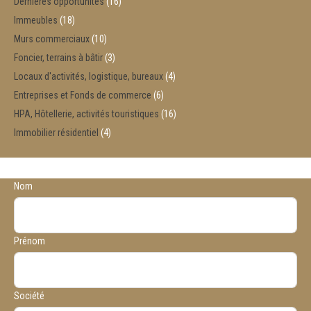
Dernières opportunités
16
Immeubles
18
Murs commerciaux
10
Foncier, terrains à bâtir
3
Locaux d'activités, logistique, bureaux
4
Entreprises et Fonds de commerce
6
HPA, Hôtellerie, activités touristiques
16
Immobilier résidentiel
4
Nom
Prénom
Société